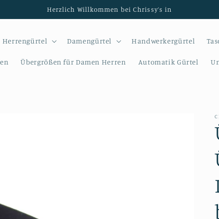
Herzlich Willkommen bei Chrissy’s in
Herrengürtel
Damengürtel
Handwerkergürtel
Tas
sen
Übergrößen für Damen Herren
Automatik Gürtel
Un
C