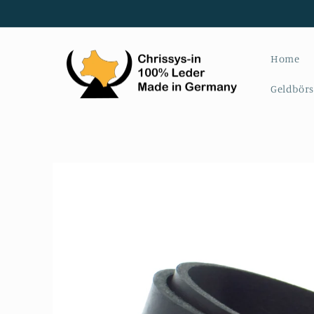
Direkt
zum
Inhalt
Home
Geldbör
Zu
Produktinformationen
springen