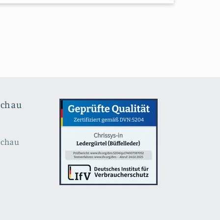
schau
schau