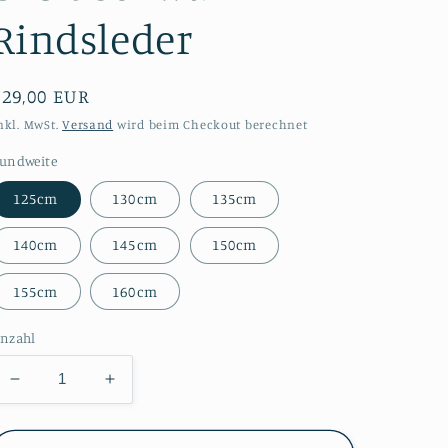
Rindsleder
Normaler
€29,00 EUR
Preis
nkl. MwSt.
Versand
wird beim Checkout berechnet
undweite
125cm
130cm
135cm
140cm
145cm
150cm
155cm
160cm
nzahl
Verringere
Erhöhe
die
die
Menge
Menge