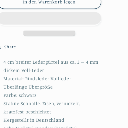
für
für
In den Warenkorb legen
Übergröße
Übergröße
Überlänge
Überlänge
Ledergürtel
Ledergürtel
4
4
cm
cm
breit
breit
schwarz
schwarz
Share
Rindsleder
Rindsleder
4 cm breiter Ledergürtel aus ca. 3 – 4 mm
dickem Voll-Leder
Material: Rindsleder Vollleder
Überlänge Übergröße
Farbe: schwarz
Stabile Schnalle, Eisen, vernickelt,
kratzfest beschichtet
Hergestellt in Deutschland