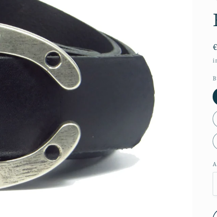
i
B
A