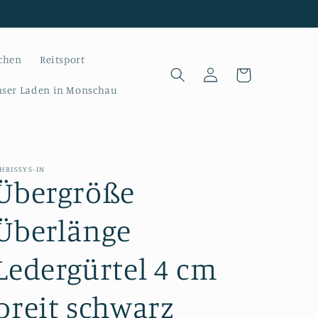
chen
Reitsport
Einloggen
Warenkorb
ser Laden in Monschau
HRISSYS-IN
Übergröße
Überlänge
Ledergürtel 4 cm
breit schwarz