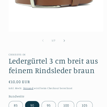
Medien
1
in
von
1
/
7
Modal
öffnen
CHRISSYS-IN
Ledergürtel 3 cm breit aus
feinem Rindsleder braun
Normaler
€10,00 EUR
Preis
inkl. MwSt.
Versand
wird beim Checkout berechnet
Bundweite
85
90
95
100
105