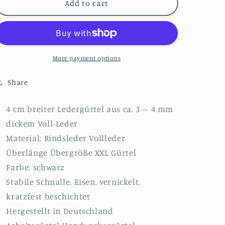
Übergröße
Übergröße
Add to cart
Überlänge
Überlänge
Ledergürtel
Ledergürtel
4
4
cm
cm
breit
breit
More payment options
schwarz
schwarz
Rindsleder
Rindsleder
Share
4 cm breiter Ledergürtel aus ca. 3 – 4 mm
dickem Voll-Leder
Material: Rindsleder Vollleder
Überlänge Übergröße XXL Gürtel
Farbe: schwarz
Stabile Schnalle, Eisen, vernickelt,
kratzfest beschichtet
Hergestellt in Deutschland