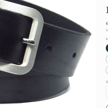
T
B
Q