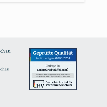
schau
schau