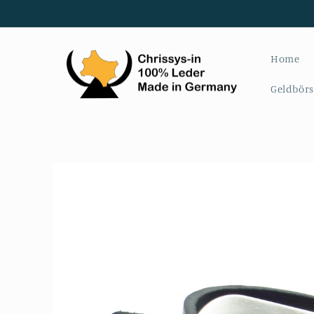
Skip to
content
Home
Geldbör
Skip to
product
information