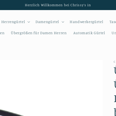
Herzlich Willkommen bei Chrissy’s in
Herrengürtel
Damengürtel
Handwerkergürtel
Tas
sen
Übergrößen für Damen Herren
Automatik Gürtel
Un
C