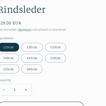
Rindsleder
Regular
€29,00 EUR
price
ax included.
Shipping
calculated at checkout.
undweite
125cm
130cm
135cm
140cm
145cm
150cm
155cm
160cm
uantity
Decrease
Increase
quantity
quantity
for
for