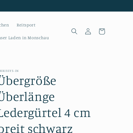
chen
Reitsport
Log
Cart
in
ser Laden in Monschau
HRISSYS-IN
Übergröße
Überlänge
Ledergürtel 4 cm
breit schwarz